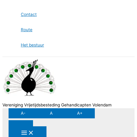
Ga
naar
Contact
de
inhoud
Route
Het bestuur
Vereniging Vrijetijdsbesteding Gehandicapten Volendam
A-
A
A+