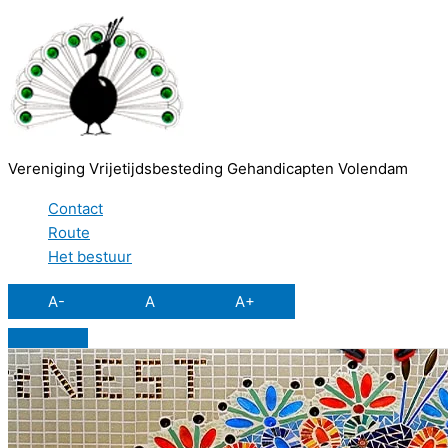
Ga
naar
de
inhoud
Vereniging Vrijetijdsbesteding Gehandicapten Volendam
Contact
Route
Het bestuur
A-
A
A+