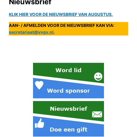
Nieuwsbrief
KLIK HIER VOOR DE NIEUWSBRIEF VAN AUGUSTUS.
AAN- / AFMELDEN VOOR DE NIEUWSBRIEF
KAN VIA:
secretariaat@vvgv.nl
.