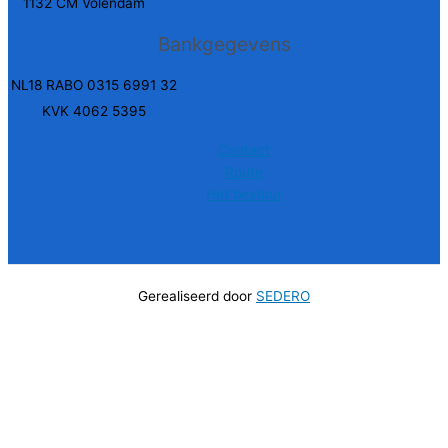
1132 CM Volendam
Bankgegevens
NL18 RABO 0315 6991 32
KVK 4062 5395
Contact
Route
Het bestuur
Gerealiseerd door
SEDERO