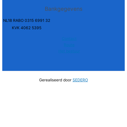
Bankgegevens
NL18 RABO 0315 6991 32
KVK 4062 5395
Contact
Route
Het bestuur
Gerealiseerd door
SEDERO