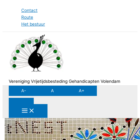
Ga
Contact
naar
Route
de
Het bestuur
inhoud
Vereniging Vrijetijdsbesteding Gehandicapten Volendam
A-
A
A+