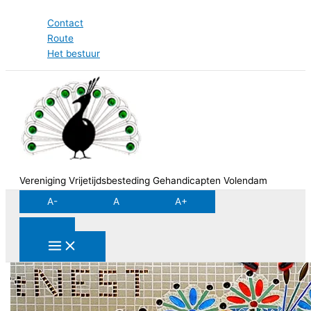
Ga
Contact
naar
Route
de
Het bestuur
inhoud
Vereniging Vrijetijdsbesteding Gehandicapten Volendam
A-
A
A+