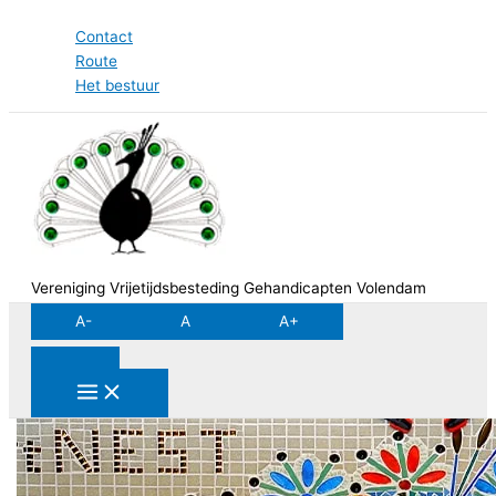
Ga
Contact
naar
Route
de
Het bestuur
inhoud
Vereniging Vrijetijdsbesteding Gehandicapten Volendam
A-
A
A+